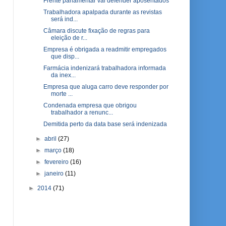
Frente parlamentar vai defender aposentados
Trabalhadora apalpada durante as revistas
será ind...
Câmara discute fixação de regras para
eleição de r...
Empresa é obrigada a readmitir empregados
que disp...
Farmácia indenizará trabalhadora informada
da inex...
Empresa que aluga carro deve responder por
morte ...
Condenada empresa que obrigou
trabalhador a renunc...
Demitida perto da data base será indenizada
►
abril
(27)
►
março
(18)
►
fevereiro
(16)
►
janeiro
(11)
►
2014
(71)