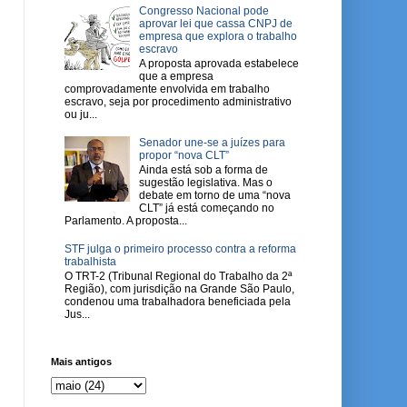
Congresso Nacional pode
aprovar lei que cassa CNPJ de
empresa que explora o trabalho
escravo
A proposta aprovada estabelece
que a empresa
comprovadamente envolvida em trabalho
escravo, seja por procedimento administrativo
ou ju...
Senador une-se a juízes para
propor “nova CLT”
Ainda está sob a forma de
sugestão legislativa. Mas o
debate em torno de uma “nova
CLT” já está começando no
Parlamento. A proposta...
STF julga o primeiro processo contra a reforma
trabalhista
O TRT-2 (Tribunal Regional do Trabalho da 2ª
Região), com jurisdição na Grande São Paulo,
condenou uma trabalhadora beneficiada pela
Jus...
Mais antigos