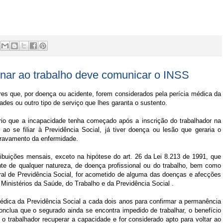
rnar ao trabalho deve comunicar o INSS
ores que, por doença ou acidente, forem considerados pela perícia médica da
ades ou outro tipo de serviço que lhes garanta o sustento.
ário que a incapacidade tenha começado após a inscrição do trabalhador na
ao se filiar à Previdência Social, já tiver doença ou lesão que geraria o
agravamento da enfermidade.
ibuições mensais, exceto na hipótese do art. 26 da Lei 8.213 de 1991, que
nte de qualquer natureza, de doença profissional ou do trabalho, bem como
ral de Previdência Social, for acometido de alguma das doenças e afecções
 Ministérios da Saúde, do Trabalho e da Previdência Social .
médica da Previdência Social a cada dois anos para confirmar a permanência
onclua que o segurado ainda se encontra impedido de trabalhar, o benefício
o trabalhador recuperar a capacidade e for considerado apto para voltar ao