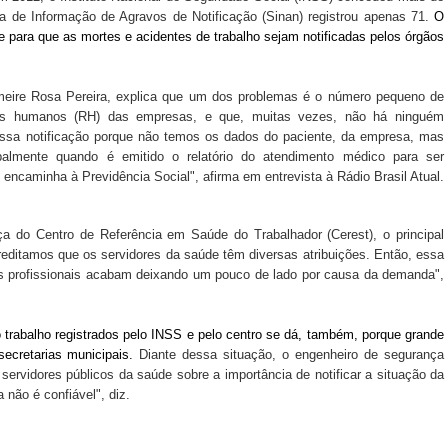
ma de Informação de Agravos de Notificação (Sinan) registrou apenas 71.
O
ade para que as mortes e acidentes de trabalho sejam notificadas pelos órgãos
imeire Rosa Pereira, explica que um dos problemas é o número pequeno de
rsos humanos (RH) das empresas, e que, muitas vezes, não há ninguém
a essa notificação porque não temos os dados do paciente, da empresa, mas
ipalmente quando é emitido o relatório do atendimento médico para ser
encaminha à Previdência Social", afirma em entrevista à Rádio Brasil Atual.
 do Centro de Referência em Saúde do Trabalhador (Cerest), o principal
reditamos que os servidores da saúde têm diversas atribuições. Então, essa
 os profissionais acabam deixando um pouco de lado por causa da demanda",
 trabalho registrados pelo INSS e pelo centro se dá, também, porque grande
secretarias municipais.
Diante dessa situação, o engenheiro de segurança
 servidores públicos da saúde sobre a importância de notificar a situação da
não é confiável", diz.