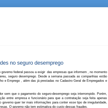
audes no seguro desemprego
 o governo federal passou a exigir das empresas que informem , no momento
quereu, seguro desemprego. Desde a semana passada as companhias estão
alho e Emprego , além das já prestadas no Cadastro Geral de Empregados e
ador sem que o pagamento do seguro-desemprego seja interrompido. Porém,
ão entre empresa e funcionário para que a contratação seja feita apenas
o governo quer ter mais informações para conter esse tipo de irregularidade,
esas. O governo não tem estimativa do custo dessas fraudes.