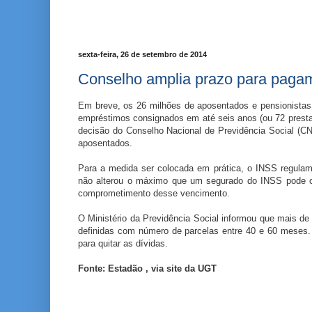
sexta-feira, 26 de setembro de 2014
Conselho amplia prazo para paga
Em breve, os 26 milhões de aposentados e pensionistas 
empréstimos consignados em até seis anos (ou 72 prestaçõ
decisão do Conselho Nacional de Previdência Social (C
aposentados.
Para a medida ser colocada em prática, o INSS regulam
não alterou o máximo que um segurado do INSS pode co
comprometimento desse vencimento.
O Ministério da Previdência Social informou que mais d
definidas com número de parcelas entre 40 e 60 meses. P
para quitar as dívidas.
Fonte: Estadão , via site da UGT