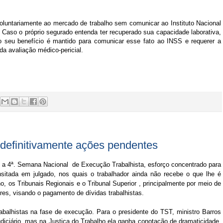
oluntariamente ao mercado de trabalho sem comunicar ao Instituto Nacional
 Caso o próprio segurado entenda ter recuperado sua capacidade laborativa,
 o seu benefício é mantido para comunicar esse fato ao INSS e requerer a
a avaliação médico-pericial.
r definitivamente ações pendentes
, a 4ª. Semana Nacional de Execução Trabalhista, esforço concentrado para
nsitada em julgado, nos quais o trabalhador ainda não recebe o que lhe é
 os Tribunais Regionais e o Tribunal Superior , principalmente por meio de
es, visando o pagamento de dívidas trabalhistas.
balhistas na fase de execução. Para o presidente do TST, ministro Barros
iciário, mas na Justiça do Trabalho ela ganha conotação de dramaticidade,