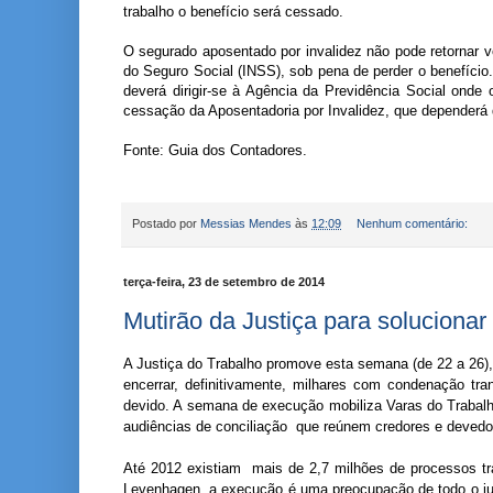
trabalho o benefício será cessado.
O segurado aposentado por invalidez não pode retornar v
do Seguro Social (INSS), sob pena de perder o benefício.
deverá dirigir-se à Agência da Previdência Social onde
cessação da Aposentadoria por Invalidez, que dependerá d
Fonte: Guia dos Contadores.
Postado por
Messias Mendes
às
12:09
Nenhum comentário:
terça-feira, 23 de setembro de 2014
Mutirão da Justiça para soluciona
A Justiça do Trabalho promove esta semana (de 22 a 26)
encerrar, definitivamente, milhares com condenação tra
devido. A semana de execução mobiliza Varas do Trabalho,
audiências de conciliação que reúnem credores e devedor
Até 2012 existiam mais de 2,7 milhões de processos tra
Levenhagen, a execução é uma preocupação de todo o jud