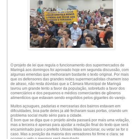
O projeto de lei que regula o funcionamento dos sup
ermercados de
Maringá aos domingos foi aprovado hoje em segunda discussão, com
algumas emendas que melhoraram bastante o texto original. Por mais
que os defensores das grandes redes supermercadistas chamem isso
de atraso, não resta dúvidas que a Câmara Municipal de Maringá
lavrou um grande tento a favor da população, sobretudo a favor dos
comerciários e dos pequenos e médios comerciantes de gêneros
alimentícios que estavam sendo engolidos pelos gigantes do varejo.
Muitos açougues, padarias e mercearias dos bairros estavam em
dificuldades, boa parte deles ja até fecharam suas portas, criando um
problema social muito sério para a cidade.
É bom que se diga que o projeto ainda passará por mais uma votação,
mas a terceira é apenas para ajustar a redação final do texto que será
encaminhado para o prefeito Ulisses Maia sancionar, ou vetar se for o
caso. Mas a posição da maioria dos vereadores foi firme e clara: se
ocorrer o veto o mesmos será derrubado.