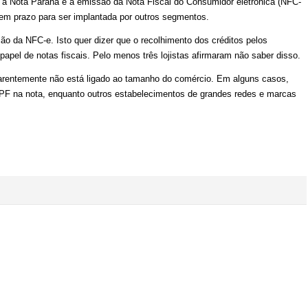
 a Nota Paraná e a emissão da Nota Fiscal do Consumidor eletrônica (NFC-
 tem prazo para ser implantada por outros segmentos.
o da NFC-e. Isto quer dizer que o recolhimento dos créditos pelos
papel de notas fiscais. Pelo menos três lojistas afirmaram não saber disso.
rentemente não está ligado ao tamanho do comércio. Em alguns casos,
CPF na nota, enquanto outros estabelecimentos de grandes redes e marcas