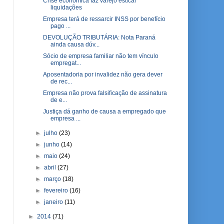
Crise econômica faz varejo esticar
liquidações
Empresa terá de ressarcir INSS por benefício
pago ...
DEVOLUÇÃO TRIBUTÁRIA: Nota Paraná
ainda causa dúv...
Sócio de empresa familiar não tem vínculo
empregat...
Aposentadoria por invalidez não gera dever
de rec...
Empresa não prova falsificação de assinatura
de e...
Justiça dá ganho de causa a empregado que
empresa ...
►
julho
(23)
►
junho
(14)
►
maio
(24)
►
abril
(27)
►
março
(18)
►
fevereiro
(16)
►
janeiro
(11)
►
2014
(71)