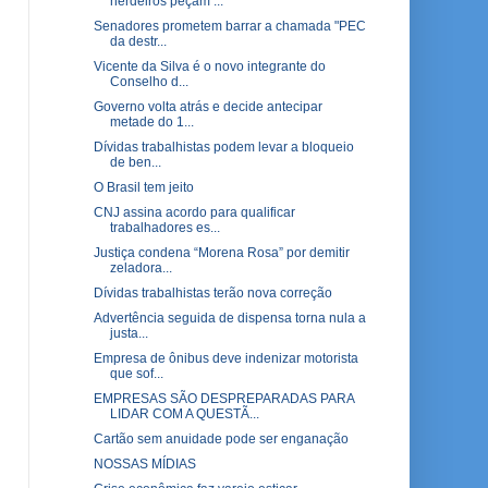
herdeiros peçam ...
Senadores prometem barrar a chamada "PEC
da destr...
Vicente da Silva é o novo integrante do
Conselho d...
Governo volta atrás e decide antecipar
metade do 1...
Dívidas trabalhistas podem levar a bloqueio
de ben...
O Brasil tem jeito
CNJ assina acordo para qualificar
trabalhadores es...
Justiça condena “Morena Rosa” por demitir
zeladora...
Dívidas trabalhistas terão nova correção
Advertência seguida de dispensa torna nula a
justa...
Empresa de ônibus deve indenizar motorista
que sof...
EMPRESAS SÃO DESPREPARADAS PARA
LIDAR COM A QUESTÃ...
Cartão sem anuidade pode ser enganação
NOSSAS MÍDIAS