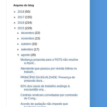
Arquivo do blog
►
2018
(50)
►
2017
(155)
►
2016
(234)
▼
2015
(229)
►
dezembro
(22)
►
novembro
(15)
►
outubro
(16)
►
setembro
(17)
▼
agosto
(26)
Mudança proposta para o FGTS não resolve
a injust...
Atendente que passou por revista íntima no
trabalh...
PRINCÍPIO DA IGUALDADE: Presença de
preposto dura...
82% dos casos de trabalho análogo à
escravidão era...
Centrais sindicais convidadas por comissão
do Cong...
Acordo de quitação não impede que