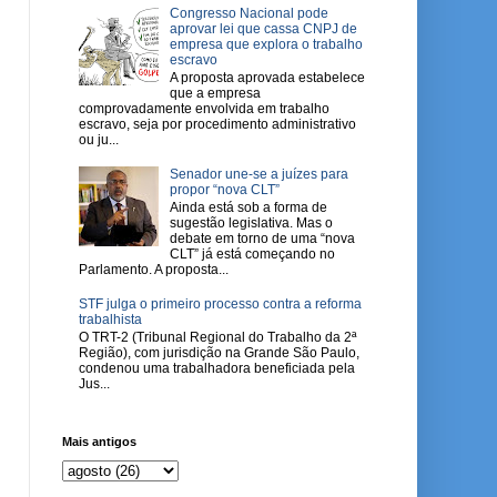
Congresso Nacional pode
aprovar lei que cassa CNPJ de
empresa que explora o trabalho
escravo
A proposta aprovada estabelece
que a empresa
comprovadamente envolvida em trabalho
escravo, seja por procedimento administrativo
ou ju...
Senador une-se a juízes para
propor “nova CLT”
Ainda está sob a forma de
sugestão legislativa. Mas o
debate em torno de uma “nova
CLT” já está começando no
Parlamento. A proposta...
STF julga o primeiro processo contra a reforma
trabalhista
O TRT-2 (Tribunal Regional do Trabalho da 2ª
Região), com jurisdição na Grande São Paulo,
condenou uma trabalhadora beneficiada pela
Jus...
Mais antigos