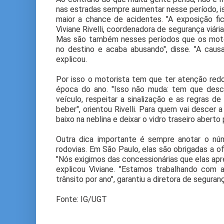
nas estradas sempre aumentar nesse período, is
maior a chance de acidentes. "A exposição fi
Viviane Rivelli, coordenadora de segurança viá
Mas são também nesses períodos que os motor
no destino e acaba abusando", disse. "A cau
explicou.
Por isso o motorista tem que ter atenção re
época do ano. "Isso não muda: tem que descan
veículo, respeitar a sinalização e as regras 
beber", orientou Rivelli. Para quem vai descer a
baixo na neblina e deixar o vidro traseiro aberto 
Outra dica importante é sempre anotar o nú
rodovias. Em São Paulo, elas são obrigadas a o
"Nós exigimos das concessionárias que elas apr
explicou Viviane. "Estamos trabalhando co
trânsito por ano", garantiu a diretora de segura
Fonte: IG/UGT