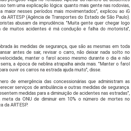
so tem uma explicação lógica: quanto mais gente nas rodovias,
ca maior nesses períodos mais movimentados", explicou ao iG
ria da ARTESP (Agência de Transportes do Estado de São Paulo).
istas abusam da imprudência. "Muita gente quer chegar logo
sa de muitos acidentes é má condução e falha do motorista",
dobrada às medidas de segurança, que são as mesmas em toda
sar antes de sair, revisar o carro, não deixar nada solto no
de velocidade, manter o farol aceso mesmo durante o dia e não
 serra, a época de neblina atrapalha ainda mais. "Manter o farol
para ouvir os carros na estrada ajuda muito", disse.
mero de emergência das concessionárias que administram as
ferecer serviços de ambulância e outras medidas de segurança.
esentem medidas para a diminuição de acidentes nas estradas",
m a meta da ONU de diminuir em 10% o número de mortes no
nça da ARTESP.