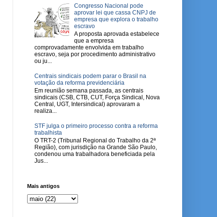
Congresso Nacional pode
aprovar lei que cassa CNPJ de
empresa que explora o trabalho
escravo
A proposta aprovada estabelece
que a empresa
comprovadamente envolvida em trabalho
escravo, seja por procedimento administrativo
ou ju...
Centrais sindicais podem parar o Brasil na
votação da reforma previdenciária
Em reunião semana passada, as centrais
sindicais (CSB, CTB, CUT, Força Sindical, Nova
Central, UGT, Intersindical) aprovaram a
realiza...
STF julga o primeiro processo contra a reforma
trabalhista
O TRT-2 (Tribunal Regional do Trabalho da 2ª
Região), com jurisdição na Grande São Paulo,
condenou uma trabalhadora beneficiada pela
Jus...
Mais antigos