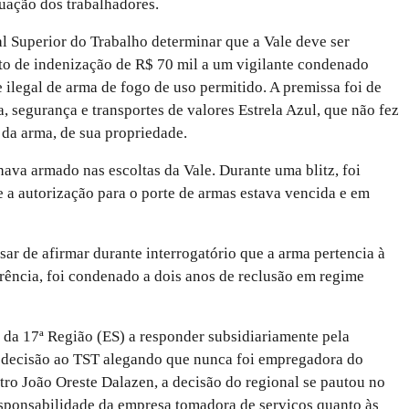
tuação dos trabalhadores.
l Superior do Trabalho determinar que a Vale deve ser
to de indenização de R$ 70 mil a um vigilante condenado
 ilegal de arma de fogo de uso permitido. A premissa foi de
, segurança e transportes de valores Estrela Azul, que não fez
 da arma, de sua propriedade.
lhava armado nas escoltas da Vale. Durante uma blitz, foi
e a autorização para o porte de armas estava vencida e em
sar de afirmar durante interrogatório que a arma pertencia à
rência, foi condenado a dois anos de reclusão em regime
da 17ª Região (ES) a responder subsidiariamente pela
a decisão ao TST alegando que nunca foi empregadora do
stro João Oreste Dalazen, a decisão do regional se pautou no
sponsabilidade da empresa tomadora de serviços quanto às