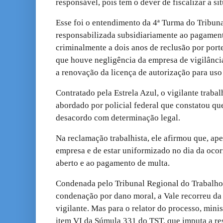
responsável, pois tem o dever de fiscalizar a si
Esse foi o entendimento da 4ª Turma do Tribuna
responsabilizada subsidiariamente ao pagamen
criminalmente a dois anos de reclusão por porte
que houve negligência da empresa de vigilância
a renovação da licença de autorização para uso
Contratado pela Estrela Azul, o vigilante traba
abordado por policial federal que constatou qu
desacordo com determinação legal.
Na reclamação trabalhista, ele afirmou que, ape
empresa e de estar uniformizado no dia da ocor
aberto e ao pagamento de multa.
Condenada pelo Tribunal Regional do Trabalho 
condenação por dano moral, a Vale recorreu d
vigilante. Mas para o relator do processo, mini
item VI da Súmula 331 do TST, que imputa a re