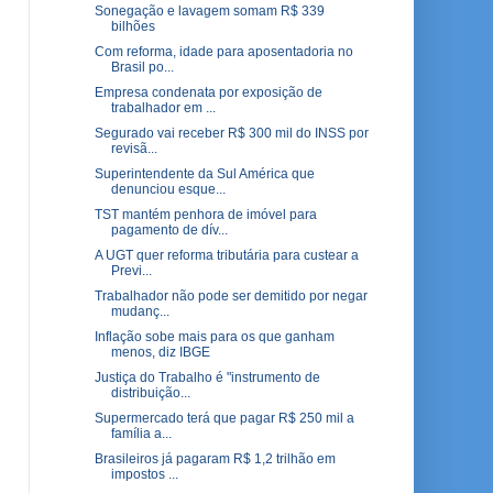
Sonegação e lavagem somam R$ 339
bilhões
Com reforma, idade para aposentadoria no
Brasil po...
Empresa condenata por exposição de
trabalhador em ...
Segurado vai receber R$ 300 mil do INSS por
revisã...
Superintendente da Sul América que
denunciou esque...
TST mantém penhora de imóvel para
pagamento de dív...
A UGT quer reforma tributária para custear a
Previ...
Trabalhador não pode ser demitido por negar
mudanç...
Inflação sobe mais para os que ganham
menos, diz IBGE
Justiça do Trabalho é "instrumento de
distribuição...
Supermercado terá que pagar R$ 250 mil a
família a...
Brasileiros já pagaram R$ 1,2 trilhão em
impostos ...