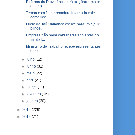
Reforma da Previdência terá exigência maior
de ano...
Tempo com filho prematuro internado vale
como lice...
Lucro do Itaú Unibanco cresce para R$ 5,518
bilhõe...
Empresa não pode cobrar atestado antes do
fim da l...
Ministério do Trabalho recebe representantes
das c...
►
julho
(12)
►
junho
(31)
►
maio
(22)
►
abril
(21)
►
março
(11)
►
fevereiro
(16)
►
janeiro
(20)
►
2015
(229)
►
2014
(71)