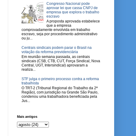
Congresso Nacional pode
aprovar lei que cassa CNPJ de
empresa que explora o trabalho
escravo
A proposta aprovada estabelece
que a empresa
comprovadamente envolvida em trabalho
escravo, seja por procedimento administrativo
ou ju...
Centrais sindicais podem parar o Brasil na
votação da reforma previdenciária
Em reunião semana passada, as centrais
sindicais (CSB, CTB, CUT, Força Sindical, Nova
Central, UGT, Intersindical) aprovaram a
realiza...
STF julga o primeiro processo contra a reforma
trabalhista
O TRT-2 (Tribunal Regional do Trabalho da 2ª
Região), com jurisdição na Grande São Paulo,
condenou uma trabalhadora beneficiada pela
Jus...
Mais antigos