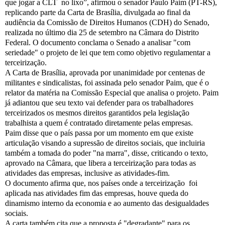
que jogar a CLT no lixo”, afirmou o senador Paulo Paim (PT-RS),
replicando parte da Carta de Brasília, divulgada ao final da
audiência da Comissão de Direitos Humanos (CDH) do Senado,
realizada no último dia 25 de setembro na Câmara do Distrito
Federal. O documento conclama o Senado a analisar "com
seriedade" o projeto de lei que tem como objetivo regulamentar a
terceirização.
A Carta de Brasília, aprovada por unanimidade por centenas de
militantes e sindicalistas, foi assinada pelo senador Paim, que é o
relator da matéria na Comissão Especial que analisa o projeto. Paim
já adiantou que seu texto vai defender para os trabalhadores
terceirizados os mesmos direitos garantidos pela legislação
trabalhista a quem é contratado diretamente pelas empresas.
Paim disse que o país passa por um momento em que existe
articulação visando a supressão de direitos sociais, que incluiria
também a tomada do poder "na marra", disse, criticando o texto,
aprovado na Câmara, que libera a terceirização para todas as
atividades das empresas, inclusive as atividades-fim.
O documento afirma que, nos países onde a terceirização foi
aplicada nas atividades fim das empresas, houve queda do
dinamismo interno da economia e ao aumento das desigualdades
sociais.
A carta também cita que a proposta é "degradante" para os