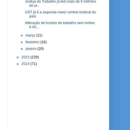
Justiça do Trabalho já tem mais de 6 milhões
de pr...
UGT já é a segunda maior central sindical do
país
Alteração de horário de trabalho sem motivo
é ilíc...
►
março
(11)
►
fevereiro
(16)
►
janeiro
(20)
►
2015
(229)
►
2014
(71)