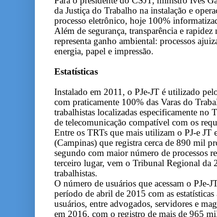
Para o presidente do CSJT, ministro Ives G
da Justiça do Trabalho na instalação e ope
processo eletrônico, hoje 100% informatiza
Além de segurança, transparência e rapidez 
representa ganho ambiental: processos ajui
energia, papel e impressão.
Estatísticas
Instalado em 2011, o PJe-JT é utilizado pel
com praticamente 100% das Varas do Trabal
trabalhistas localizadas especificamente no
de telecomunicação compatível com os requi
Entre os TRTs que mais utilizam o PJ-e JT 
(Campinas) que registra cerca de 890 mil pr
segundo com maior número de processos reg
terceiro lugar, vem o Tribunal Regional da 
trabalhistas.
O número de usuários que acessam o PJe-J
período de abril de 2015 com as estatística
usuários, entre advogados, servidores e ma
em 2016, com o registro de mais de 965 mil