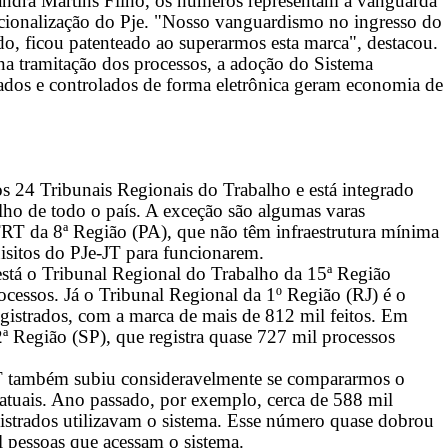
andra Martins Filho, os números representam a vanguarda
racionalização do Pje. "Nosso vanguardismo no ingresso do
do, ficou patenteado ao superarmos esta marca", destacou.
na tramitação dos processos, a adoção do Sistema
zados e controlados de forma eletrônica geram economia de
os 24 Tribunais Regionais do Trabalho e está integrado
ho de todo o país. A exceção são algumas varas
 TRT da 8ª Região (PA), que não têm infraestrutura mínima
sitos do PJe-JT para funcionarem.
está o Tribunal Regional do Trabalho da 15ª Região
ocessos. Já o Tribunal Regional da 1º Região (RJ) é o
istrados, com a marca de mais de 812 mil feitos. Em
2ª Região (SP), que registra quase 727 mil processos
T também subiu consideravelmente se compararmos o
s atuais. Ano passado, por exemplo, cerca de 588 mil
gistrados utilizavam o sistema. Esse número quase dobrou
 pessoas que acessam o sistema.