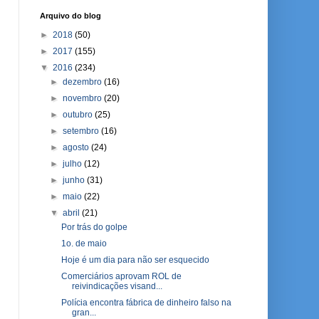
Arquivo do blog
►
2018
(50)
►
2017
(155)
▼
2016
(234)
►
dezembro
(16)
►
novembro
(20)
►
outubro
(25)
►
setembro
(16)
►
agosto
(24)
►
julho
(12)
►
junho
(31)
►
maio
(22)
▼
abril
(21)
Por trás do golpe
1o. de maio
Hoje é um dia para não ser esquecido
Comerciários aprovam ROL de
reivindicações visand...
Polícia encontra fábrica de dinheiro falso na
gran...