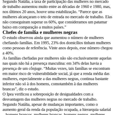
Segundo Natália, a taxa de participação das mulheres no mercado
de trabalho aumentou muito entre as décadas de 1960 e 1980, mas,
nos últimos 20 anos, houve uma estabilização. “Parece que as
mulheres alcançaram o teto de entrada no mercado de trabalho. Elas
não conseguiram superar os 60%, que consideramos um patamar
baixo em comparação a muitos países.”
Chefes de família e mulheres negras
O estudo observou ainda que aumentou o número de mulheres
chefiando famílias. Em 1995, 23% dos domicílios tinham mulheres
como pessoas de referência. Vinte anos depois, esse número chegou
a 40%.
As famílias chefiadas por mulheres não são exclusivamente aquelas
nas quais não há a presença masculina: em 34% delas havia a
presença de um cônjuge. “Muitas vezes, tais famílias se encontram
em maior risco de vulnerabilidade social, já que a renda média das
mulheres, especialmente a das mulheres negras, continua bastante
inferior não só à dos homens, comotambém à das mulheres
brancas”, diz o estudo.
O Ipea verificou a sobreposição de desigualdades com a
desvantagem das mulheres negras no mercado de trabalho.
Segundo Natália, apesar de mudanças importantes, como o
aumento geral da renda da população ocupada, a hierarquia salarial
– homens brancos, mulheres brancas, homens negros, mulheres