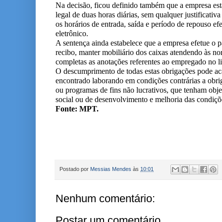
Na decisão, ficou definido também que a empresa está
legal de duas horas diárias, sem qualquer justificativ
os horários de entrada, saída e período de repouso e
eletrônico.
A sentença ainda estabelece que a empresa efetue o
recibo, manter mobiliário dos caixas atendendo às no
completas as anotações referentes ao empregado no liv
O descumprimento de todas estas obrigações pode aca
encontrado laborando em condições contrárias a obriga
ou programas de fins não lucrativos, que tenham objetos
social ou de desenvolvimento e melhoria das condiçõe
Fonte: MPT.
Postado por
Messias Mendes
às
10:01
Nenhum comentário:
Postar um comentário