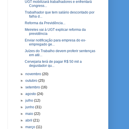
UGT mobilizará trabalhadores e enfrentará
Congress...
Trabalhador que tem salário descontado por
falha d...
Reforma da Previdência...
Meireles vai à UGT explicar reforma da
previdência
Enviar notificação para empresa do ex-
empregado ge...
Juízes do Trabalho devem proferir sentenças
em até...
Cervejaria terá de pagar R$ 50 mil a
degustador qu...
►
novembro
(20)
►
outubro
(25)
►
setembro
(16)
►
agosto
(24)
►
julho
(12)
►
junho
(31)
►
maio
(22)
►
abril
(21)
►
março
(11)