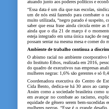
atuando junto aos poderes políticos e econ
“Essa data é um dia que nas escolas, sindic
um de nós está fazendo para combater o rac
muito utilizada, “negro parado é suspeito, 
saber que essa frase ainda circula entre a
ainda que o dia 21 de março é o momento
esteja integrado em uma única nação de neg
possam sentar na mesma mesa e comer do 
Ambiente de trabalho continua a discrim
O abismo racial no ambiente coorporativo 
do Instituto Ethos, realizada em 2016, pes
do quadro de executivos nas empresas analis
mulheres negras: 1,6% são gerentes e só 0,
Coordenadora executiva do Centro de Estu
Cida Bento, dedica-se há 30 anos ao camp
Assim como a sociedade brasileira como u
em avançar no combate ao racismo, explic
equidade de gênero serem bem-sucedidas e
mulheres negras. “Esse é o grande desafio.