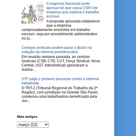
Congresso Nacional pode
aprovar lei que cassa CNPJ de
empresa que explora o trabalho
escravo
A proposta aprovada estabelece
que a empresa
comprovadamente envolvida em trabalho
escravo, seja por procedimento administrativo
ou ju...
Centrais sindicais podem parar o Brasil na
votação da reforma previdenciária
Em reunião semana passada, as centrais
sindicais (CSB, CTB, CUT, Força Sindical, Nova
Central, UGT, Intersindical) aprovaram a
realiza...
STF julga o primeiro processo contra a reforma
trabalhista
O TRT-2 (Tribunal Regional do Trabalho da 2ª
Região), com jurisdição na Grande São Paulo,
condenou uma trabalhadora beneficiada pela
Jus...
Mais antigos