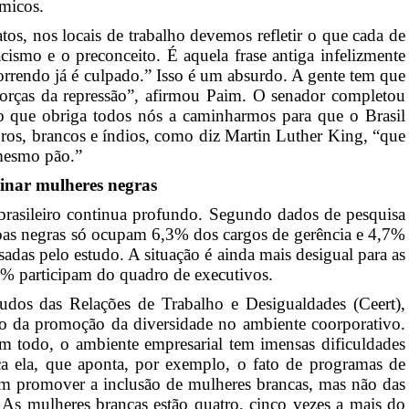
ômicos.
atos, nos locais de trabalho devemos refletir o que cada de
ismo e o preconceito. É aquela frase antiga infelizmente
correndo já é culpado.” Isso é um absurdo. A gente tem que
s forças da repressão”, afirmou Paim. O senador completou
 que obriga todos nós a caminharmos para que o Brasil
ros, brancos e índios, como diz Martin Luther King, “que
mesmo pão.”
inar mulheres negras
brasileiro continua profundo. Segundo dados de pesquisa
soas negras só ocupam 6,3% dos cargos de gerência e 4,7%
adas pelo estudo. A situação é ainda mais desigual para as
4% participam do quadro de executivos.
dos das Relações de Trabalho e Desigualdades (Ceert),
o da promoção da diversidade no ambiente coorporativo.
m todo, o ambiente empresarial tem imensas dificuldades
a ela, que aponta, por exemplo, o fato de programas de
m promover a inclusão de mulheres brancas, mas não das
 As mulheres brancas estão quatro, cinco vezes a mais do