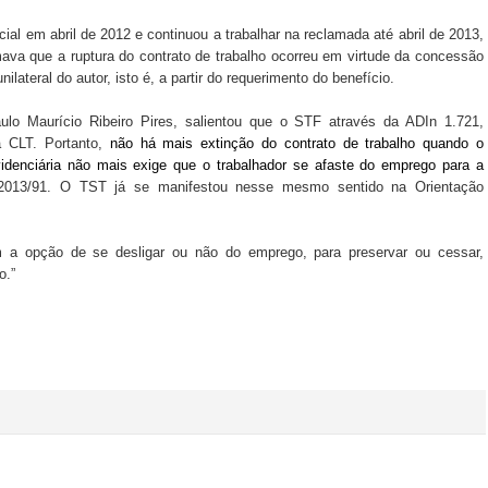
al em abril de 2012 e continuou a trabalhar na reclamada até abril de 2013,
va que a ruptura do contrato de trabalho ocorreu em virtude da concessão
ilateral do autor, isto é, a partir do requerimento do benefício.
ulo Maurício Ribeiro Pires, salientou que o STF através da ADIn 1.721,
 CLT. Portanto,
não há mais extinção do contrato de trabalho quando o
videnciária não mais exige que o trabalhador se afaste do emprego para a
.2013/91. O TST já se manifestou nesse mesmo sentido na Orientação
m a opção de se desligar ou não do emprego, para preservar ou cessar,
o.”