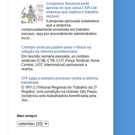
Congresso Nacional pode
aprovar lei que cassa CNPJ de
empresa que explora o trabalho
escravo
A proposta aprovada estabelece
que a empresa
comprovadamente envolvida em trabalho
escravo, seja por procedimento administrativo
ou ju...
Centrais sindicais podem parar o Brasil na
votação da reforma previdenciária
Em reunião semana passada, as centrais
sindicais (CSB, CTB, CUT, Força Sindical, Nova
Central, UGT, Intersindical) aprovaram a
realiza...
STF julga o primeiro processo contra a reforma
trabalhista
O TRT-2 (Tribunal Regional do Trabalho da 2ª
Região), com jurisdição na Grande São Paulo,
condenou uma trabalhadora beneficiada pela
Jus...
Mais antigos