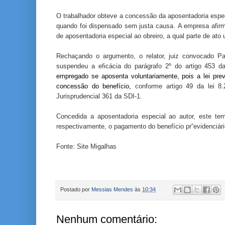
O trabalhador obteve a concessão da aposentadoria especi
quando foi dispensado sem justa causa.
A empresa afirma
de aposentadoria especial ao obreiro, a qual parte de ato un
Rechaçando o argumento, o relator, juiz convocado Pa
suspendeu a eficácia do parágrafo 2º do artigo 453 da
empregado se aposenta voluntariamente, pois a lei pre
concessão do benefício,
conforme artigo 49 da lei 8
Jurisprudencial 361 da SDI-1.
Concedida a aposentadoria especial ao autor, este te
respectivamente, o pagamento do benefício pr“evidenciári
Fonte:
Site Migalhas
Postado por
Messias Mendes
às
10:34
Nenhum comentário: